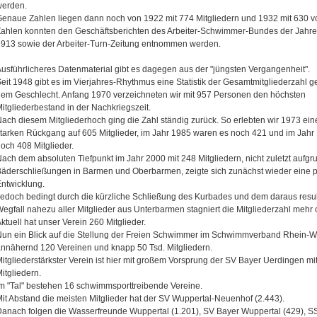
werden.
enaue Zahlen liegen dann noch von 1922 mit 774 Mitgliedern und 1932 mit 630 vo
ahlen konnten den Geschäftsberichten des Arbeiter-Schwimmer-Bundes der Jahre
913 sowie der Arbeiter-Turn-Zeitung entnommen werden.
usführlicheres Datenmaterial gibt es dagegen aus der "jüngsten Vergangenheit".
eit 1948 gibt es im Vierjahres-Rhythmus eine Statistik der Gesamtmitgliederzahl g
em Geschlecht. Anfang 1970 verzeichneten wir mit 957 Personen den höchsten
itgliederbestand in der Nachkriegszeit.
ach diesem Mitgliederhoch ging die Zahl ständig zurück. So erlebten wir 1973 eine
tarken Rückgang auf 605 Mitglieder, im Jahr 1985 waren es noch 421 und im Jahr
och 408 Mitglieder.
ach dem absoluten Tiefpunkt im Jahr 2000 mit 248 Mitgliedern, nicht zuletzt aufgr
äderschließungen in Barmen und Oberbarmen, zeigte sich zunächst wieder eine p
ntwicklung.
edoch bedingt durch die kürzliche Schließung des Kurbades und dem daraus resu
egfall nahezu aller Mitglieder aus Unterbarmen stagniert die Mitgliederzahl mehr 
ktuell hat unser Verein 260 Mitglieder.
un ein Blick auf die Stellung der Freien Schwimmer im Schwimmverband Rhein-Wu
nnähernd 120 Vereinen und knapp 50 Tsd. Mitgliedern.
itgliederstärkster Verein ist hier mit großem Vorsprung der SV Bayer Uerdingen mit
itgliedern.
m "Tal" bestehen 16 schwimmsporttreibende Vereine.
it Abstand die meisten Mitglieder hat der SV Wuppertal-Neuenhof (2.443).
anach folgen die Wasserfreunde Wuppertal (1.201), SV Bayer Wuppertal (429), S