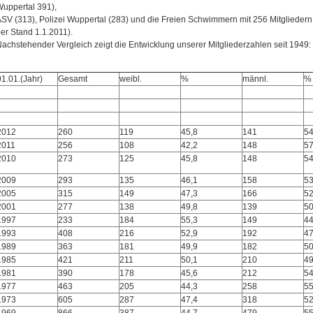
uppertal 391),
SV (313), Polizei Wuppertal (283) und die Freien Schwimmern mit 256 Mitgliedern
er Stand 1.1.2011).
achstehender Vergleich zeigt die Entwicklung unserer Mitgliederzahlen seit 1949:
01.01.(Jahr)
Gesamt
weibl.
%
männl.
%
2012
260
119
45,8
141
54
2011
256
108
42,2
148
57
2010
273
125
45,8
148
54
2009
293
135
46,1
158
53
2005
315
149
47,3
166
52
2001
277
138
49,8
139
50
1997
233
184
55,3
149
44
1993
408
216
52,9
192
47
1989
363
181
49,9
182
50
1985
421
211
50,1
210
49
1981
390
178
45,6
212
54
1977
463
205
44,3
258
55
1973
605
287
47,4
318
52