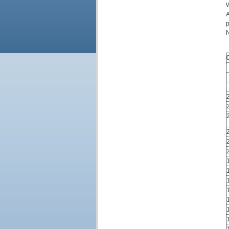
W
A
p
N