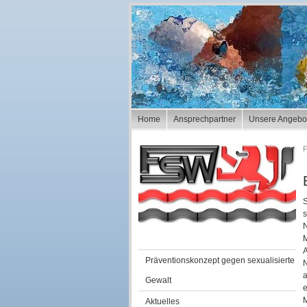
Navigation
Home
Ansprechpartner
Unsere Angebo
überspringen
F
S
s
N
M
Navigation
Präventionskonzept gegen sexualisierte
N
überspringen
a
Gewalt
e
M
Aktuelles