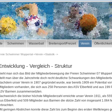
te
Schwimmen
Wasserball
Breitensport/Freizeit
Verein
Öffentlichkei
reie Schwimmer Wuppertal
Verein
Statistik
Entwicklung - Vergleich - Struktur
ieht man sich das Bild der Mitgliederbewegung der Freien Schwimmer 07 Wupperta
tellt man über die Jahrzehnte doch recht deutliche Schwankungen des Mitgliederb
achdem unser Verein in 1907 gegründet wurde, war bereits 1909 ein Potential vo
itgliedern vorhanden, die sich aus 258 Personen des ASV Elberfeld und aus 199
ASV Barmen zusammensetzten.
achweislich die bisher höchste Mitgliederzahl erreichte unser Verein 1911, als 555
us Elberfeld und 509 Mitglieder aus Barmen die stolze Zahl von insgesamt 1.064 M
rbrachten.
it geringen Abstrichen konnte diese Zahl bis zum Beginn des ersten Weltkrieges g