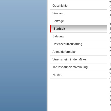
Geschichte
G
Z
Vorstand
1
Beiträge
A
Statistik
S
d
Satzung
M
N
Datenschutzerklärung
s
n
Anmeldeformular
N
Vereinsheim in der Mirke
B
E
Jahreshauptversammlung
J
W
Nachruf
A
N
a
M
M
I
M
D