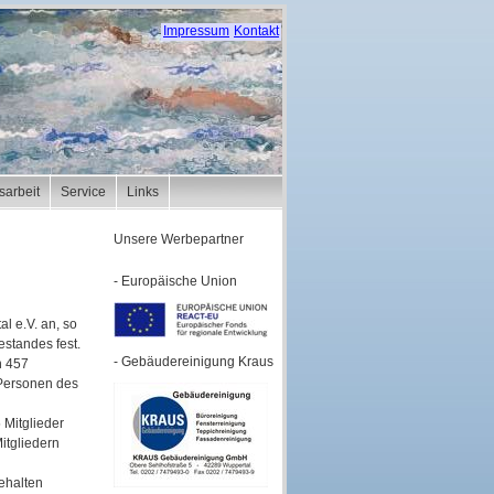
Impressum
Kontakt
tsarbeit
Service
Links
Unsere Werbepartner
- Europäische Union
l e.V. an, so
estandes fest.
- Gebäudereinigung Kraus
n 457
 Personen des
 Mitglieder
itgliedern
ehalten