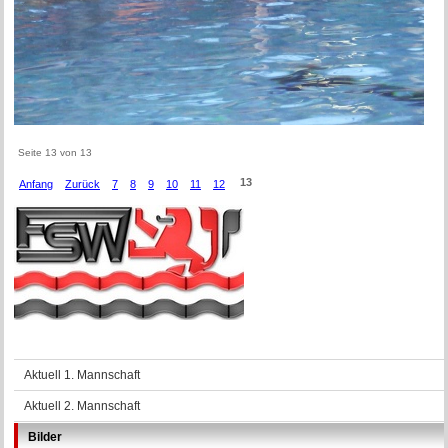
Seite 13 von 13
13
Anfang
Zurück
7
8
9
10
11
12
Navigation
Aktuell 1. Mannschaft
überspringen
Aktuell 2. Mannschaft
Bilder