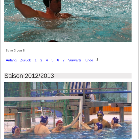
Seite 3 von 8
3
Anfang
Zurück
1
2
4
5
6
7
Vorwärts
Ende
Saison 2012/2013